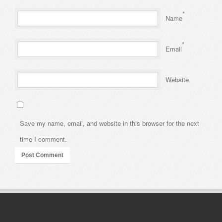
*
Name
*
Email
Website
Save my name, email, and website in this browser for the next
time I comment.