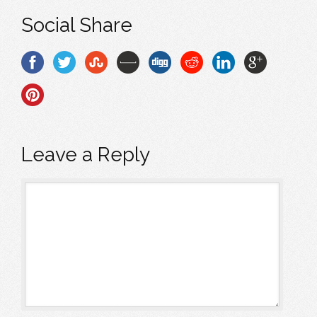
Social Share
Leave a Reply