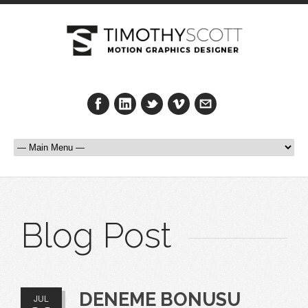
Blog Post
DENEME BONUSU
JUL