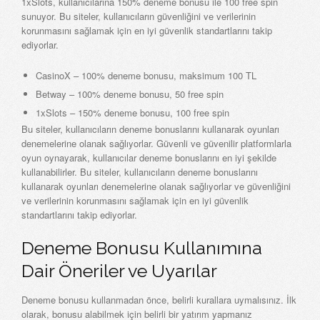
1xSlots, kullanıcılarına 150% deneme bonusu ile 100 free spin
sunuyor. Bu siteler, kullanıcıların güvenliğini ve verilerinin
korunmasını sağlamak için en iyi güvenlik standartlarını takip
ediyorlar.
CasinoX – 100% deneme bonusu, maksimum 100 TL
Betway – 100% deneme bonusu, 50 free spin
1xSlots – 150% deneme bonusu, 100 free spin
Bu siteler, kullanıcıların deneme bonuslarını kullanarak oyunları
denemelerine olanak sağlıyorlar. Güvenli ve güvenilir platformlarla
oyun oynayarak, kullanıcılar deneme bonuslarını en iyi şekilde
kullanabilirler. Bu siteler, kullanıcıların deneme bonuslarını
kullanarak oyunları denemelerine olanak sağlıyorlar ve güvenliğini
ve verilerinin korunmasını sağlamak için en iyi güvenlik
standartlarını takip ediyorlar.
Deneme Bonusu Kullanımına
Dair Öneriler ve Uyarılar
Deneme bonusu kullanmadan önce, belirli kurallara uymalısınız. İlk
olarak, bonusu alabilmek için belirli bir yatırım yapmanız