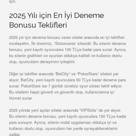
için.
2025 Yılı için En İyi Deneme
Bonusu Teklifleri
2025 yılı için deneme bonusu veren siteler arasında en iyi teklifleri
inceleyelim. İlk önerimiz, “Slotomania” sitesidir. Bu sitenin deneme
bonusu, yeni kayıtlı oyunculara 100 TL’ye kadar para sunar. Ayrıca,
bu sitenin grafikleri ve oyunları oldukça kaliteli ve kullanıcı dostu
olup, oyuncuların deneyimini iyileştirir.
Diğer iyi teklifler arasında “BetCity” ve “PokerStars” siteleri yer
alıyor. BetCity, yeni kayıtlı oyunculara 50 TL’ye kadar deneme para
sunar. PokerStars ise 7 günlük ücretsiz oyun süresi teklif ediyor.
Bu sitelerin hepsi güvenli ve güvenilir olup, kullanıcılarına iyi
hizmet sunar.
2025 yılında yeni açılan siteler arasında “VIPSlots” de yer alıyor.
Bu sitenin deneme bonusu, yeni kayıtlı oyunculara 150 TL’ye kadar
para sunuyor. Ayrıca, sitenin mobil uygulaması oldukça iyi ve
kullanıcı dostu olup, oyuncuların her yerde oynayabileceklerini
sağlar.