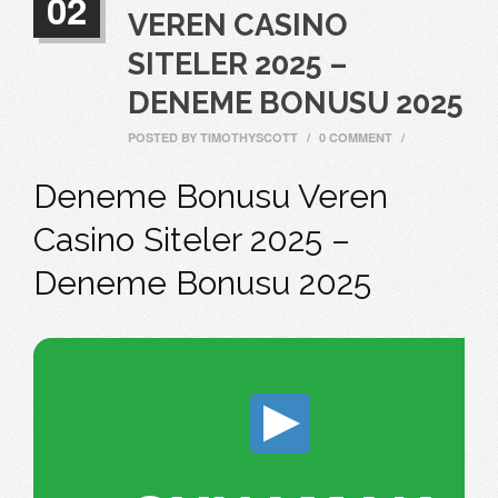
02
VEREN CASINO
SITELER 2025 –
DENEME BONUSU 2025
POSTED BY
TIMOTHYSCOTT
/
0 COMMENT
/
Deneme Bonusu Veren
Casino Siteler 2025 –
Deneme Bonusu 2025