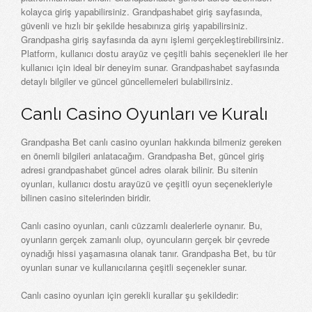
kolayca giriş yapabilirsiniz. Grandpashabet giriş sayfasında,
güvenli ve hızlı bir şekilde hesabınıza giriş yapabilirsiniz.
Grandpasha giriş sayfasında da aynı işlemi gerçekleştirebilirsiniz.
Platform, kullanıcı dostu arayüz ve çeşitli bahis seçenekleri ile her
kullanıcı için ideal bir deneyim sunar. Grandpashabet sayfasında
detaylı bilgiler ve güncel güncellemeleri bulabilirsiniz.
Canlı Casino Oyunları ve Kuralı
Grandpasha Bet canlı casino oyunları hakkında bilmeniz gereken
en önemli bilgileri anlatacağım. Grandpasha Bet, güncel giriş
adresi grandpashabet güncel adres olarak bilinir. Bu sitenin
oyunları, kullanıcı dostu arayüzü ve çeşitli oyun seçenekleriyle
bilinen casino sitelerinden biridir.
Canlı casino oyunları, canlı cüzzamlı dealerlerle oynanır. Bu,
oyunların gerçek zamanlı olup, oyuncuların gerçek bir çevrede
oynadığı hissi yaşamasına olanak tanır. Grandpasha Bet, bu tür
oyunları sunar ve kullanıcılarına çeşitli seçenekler sunar.
Canlı casino oyunları için gerekli kurallar şu şekildedir: