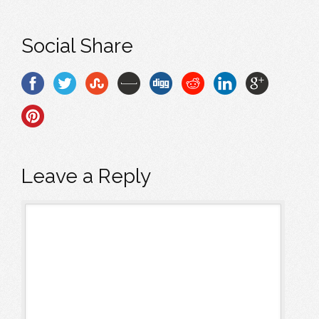
Social Share
Leave a Reply