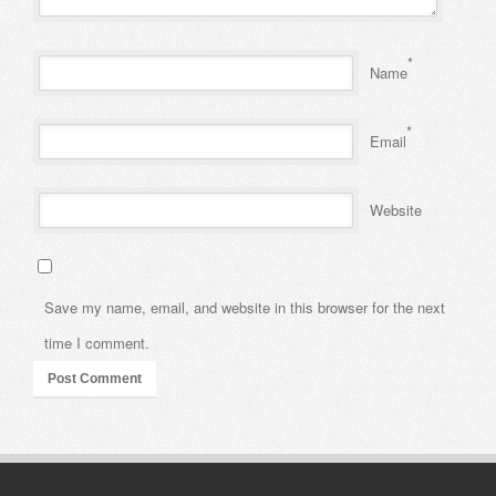
*
Name
*
Email
Website
Save my name, email, and website in this browser for the next
time I comment.