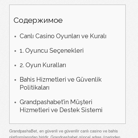
Содержимое
Canlı Casino Oyunları ve Kuralı
1. Oyuncu Seçenekleri
2. Oyun Kuralları
Bahis Hizmetleri ve Güvenlik
Politikaları
Grandpashabet’in Müşteri
Hizmetleri ve Destek Sistemi
GrandpashaBet, en güvenli ve güvenilir canlı casino ve bahis
platformlarından biridir. Grandpashabet güncel adres üzerinden