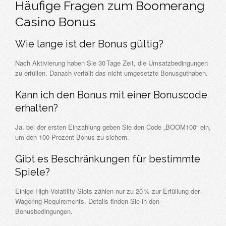
Häufige Fragen zum Boomerang
Casino Bonus
Wie lange ist der Bonus gültig?
Nach Aktivierung haben Sie 30 Tage Zeit, die Umsatzbedingungen
zu erfüllen. Danach verfällt das nicht umgesetzte Bonusguthaben.
Kann ich den Bonus mit einer Bonuscode
erhalten?
Ja, bei der ersten Einzahlung geben Sie den Code „BOOM100“ ein,
um den 100‑Prozent‑Bonus zu sichern.
Gibt es Beschränkungen für bestimmte
Spiele?
Einige High‑Volatility‑Slots zählen nur zu 20 % zur Erfüllung der
Wagering Requirements. Details finden Sie in den
Bonusbedingungen.