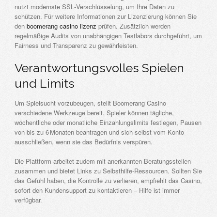
nutzt modernste SSL‑Verschlüsselung, um Ihre Daten zu
schützen. Für weitere Informationen zur Lizenzierung können Sie
den
boomerang casino lizenz
prüfen. Zusätzlich werden
regelmäßige Audits von unabhängigen Testlabors durchgeführt, um
Fairness und Transparenz zu gewährleisten.
Verantwortungsvolles Spielen
und Limits
Um Spielsucht vorzubeugen, stellt Boomerang Casino
verschiedene Werkzeuge bereit. Spieler können tägliche,
wöchentliche oder monatliche Einzahlungslimits festlegen, Pausen
von bis zu 6 Monaten beantragen und sich selbst vom Konto
ausschließen, wenn sie das Bedürfnis verspüren.
Die Plattform arbeitet zudem mit anerkannten Beratungsstellen
zusammen und bietet Links zu Selbsthilfe‑Ressourcen. Sollten Sie
das Gefühl haben, die Kontrolle zu verlieren, empfiehlt das Casino,
sofort den Kundensupport zu kontaktieren – Hilfe ist immer
verfügbar.