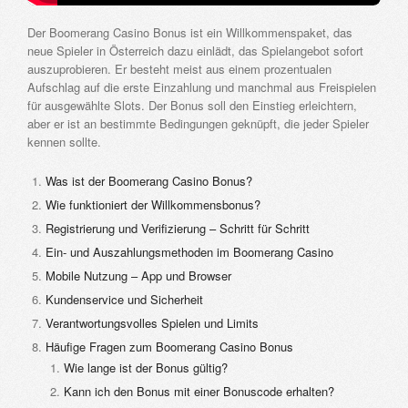
Der Boomerang Casino Bonus ist ein Willkommenspaket, das
neue Spieler in Österreich dazu einlädt, das Spielangebot sofort
auszuprobieren. Er besteht meist aus einem prozentualen
Aufschlag auf die erste Einzahlung und manchmal aus Freispielen
für ausgewählte Slots. Der Bonus soll den Einstieg erleichtern,
aber er ist an bestimmte Bedingungen geknüpft, die jeder Spieler
kennen sollte.
Was ist der Boomerang Casino Bonus?
Wie funktioniert der Willkommensbonus?
Registrierung und Verifizierung – Schritt für Schritt
Ein‑ und Auszahlungsmethoden im Boomerang Casino
Mobile Nutzung – App und Browser
Kundenservice und Sicherheit
Verantwortungsvolles Spielen und Limits
Häufige Fragen zum Boomerang Casino Bonus
Wie lange ist der Bonus gültig?
Kann ich den Bonus mit einer Bonuscode erhalten?