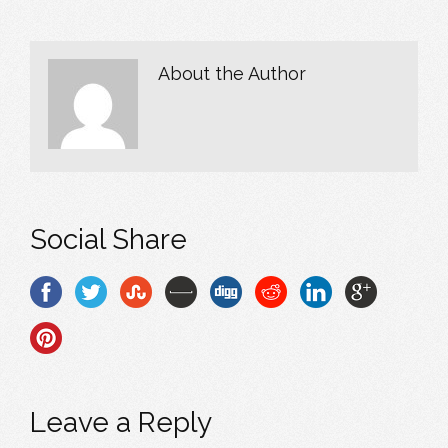
About the Author
Social Share
Leave a Reply