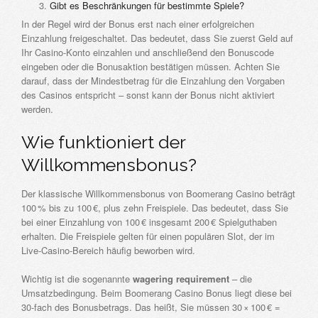
Gibt es Beschränkungen für bestimmte Spiele?
In der Regel wird der Bonus erst nach einer erfolgreichen
Einzahlung freigeschaltet. Das bedeutet, dass Sie zuerst Geld auf
Ihr Casino-Konto einzahlen und anschließend den Bonuscode
eingeben oder die Bonusaktion bestätigen müssen. Achten Sie
darauf, dass der Mindestbetrag für die Einzahlung den Vorgaben
des Casinos entspricht – sonst kann der Bonus nicht aktiviert
werden.
Wie funktioniert der
Willkommensbonus?
Der klassische Willkommensbonus von Boomerang Casino beträgt
100 % bis zu 100 €, plus zehn Freispiele. Das bedeutet, dass Sie
bei einer Einzahlung von 100 € insgesamt 200 € Spielguthaben
erhalten. Die Freispiele gelten für einen populären Slot, der im
Live‑Casino‑Bereich häufig beworben wird.
Wichtig ist die sogenannte
wagering requirement
– die
Umsatzbedingung. Beim Boomerang Casino Bonus liegt diese bei
30‑fach des Bonusbetrags. Das heißt, Sie müssen 30 × 100 € =