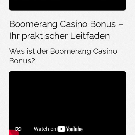
Boomerang Casino Bonus –
Ihr praktischer Leitfaden
Was ist der Boomerang Casino
Bonus?