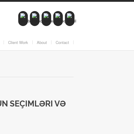
Client Work
About
Contact
N SEÇIMLƏRI VƏ