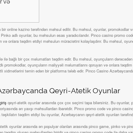
r və
r online kazino tərəfindən məhsul edilir. Bu məhsul, oyunlar, promokodlar və 
və Pinko adlı oyunlar, bu məhsulun əsas yaradıcılarıdır. Pinco casino promo co
 və onlara təqdim etdiyi məhsulun müraciətini kolaylaşdırır. Bu məhsul, oyunçul
 ilə bağlı bir çox məlumatları təqdim edir. Bu məhsul, oyunçuların dərəcədən
lı promokodlar, oyunçuların maliyyəli məlumatlarını qoruyan və onlara təqdim e
li xidmətlərini təmin edən bir platforma tələb edir. Pinco Casino Azərbaycanda 
Azərbaycanda Qeyri-Atetik Oyunlar
giriş
qeyri-atetik oyunlar arasında çox çox seçimi tapa bilərsiniz. Bu oyunlar,
eqoriyasında ən yaxşı məhsullardan ibarətdir. Pinco promo code və pinco casin
a təşkilatın təqdim etdiyi bu oyunlar, Azərbaycanın qeyri-atetik oyunları tərəfi
tik oyunlar arasında ən populyar olanları arasında pinco game, pinko və pinco 
dən təqdim olunan məhsullardan biridir və pinco casino promo code ilə daha yax