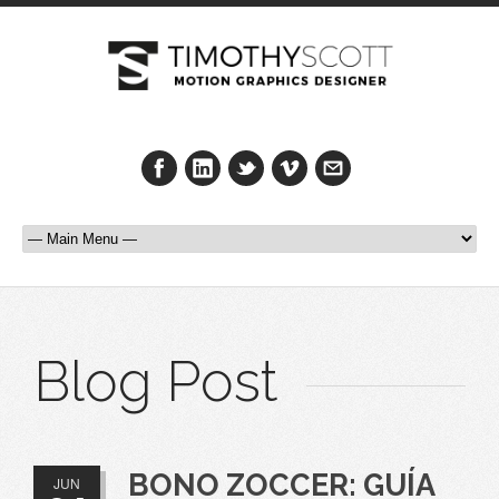
Blog Post
BONO ZOCCER: GUÍA
JUN