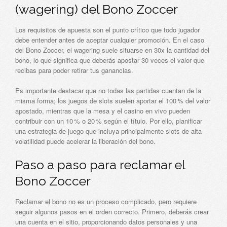
(wagering) del Bono Zoccer
Los requisitos de apuesta son el punto crítico que todo jugador
debe entender antes de aceptar cualquier promoción. En el caso
del Bono Zoccer, el wagering suele situarse en 30x la cantidad del
bono, lo que significa que deberás apostar 30 veces el valor que
recibas para poder retirar tus ganancias.
Es importante destacar que no todas las partidas cuentan de la
misma forma; los juegos de slots suelen aportar el 100 % del valor
apostado, mientras que la mesa y el casino en vivo pueden
contribuir con un 10 % o 20 % según el título. Por ello, planificar
una estrategia de juego que incluya principalmente slots de alta
volatilidad puede acelerar la liberación del bono.
Paso a paso para reclamar el
Bono Zoccer
Reclamar el bono no es un proceso complicado, pero requiere
seguir algunos pasos en el orden correcto. Primero, deberás crear
una cuenta en el sitio, proporcionando datos personales y una