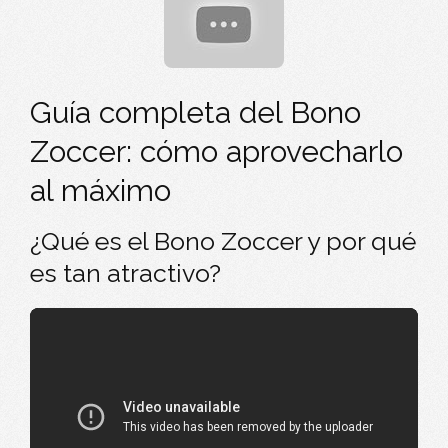
Guía completa del Bono
Zoccer: cómo aprovecharlo
al máximo
¿Qué es el Bono Zoccer y por qué
es tan atractivo?