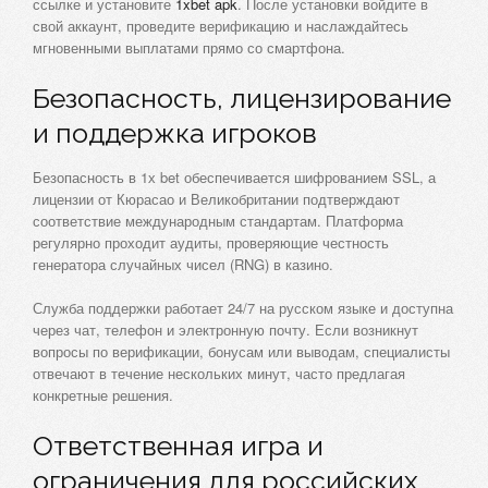
ссылке и установите
1xbet apk
. После установки войдите в
свой аккаунт, проведите верификацию и наслаждайтесь
мгновенными выплатами прямо со смартфона.
Безопасность, лицензирование
и поддержка игроков
Безопасность в 1х bet обеспечивается шифрованием SSL, а
лицензии от Кюрасао и Великобритании подтверждают
соответствие международным стандартам. Платформа
регулярно проходит аудиты, проверяющие честность
генератора случайных чисел (RNG) в казино.
Служба поддержки работает 24/7 на русском языке и доступна
через чат, телефон и электронную почту. Если возникнут
вопросы по верификации, бонусам или выводам, специалисты
отвечают в течение нескольких минут, часто предлагая
конкретные решения.
Ответственная игра и
ограничения для российских