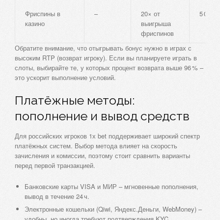
Фриспины в
–
20× от
5 000 ₽
казино
выигрыша
фриспинов
Обратите внимание, что отыгрывать бонус нужно в играх с
высоким RTP (возврат игроку). Если вы планируете играть в
слоты, выбирайте те, у которых процент возврата выше 96 % –
это ускорит выполнение условий.
Платёжные методы:
пополнение и вывод средств
Для российских игроков 1х bet поддерживает широкий спектр
платёжных систем. Выбор метода влияет на скорость
зачисления и комиссии, поэтому стоит сравнить варианты
перед первой транзакцией.
Банковские карты VISA и МИР – мгновенные пополнения,
вывод в течение 24 ч.
Электронные кошельки (Qiwi, Яндекс.Деньги, WebMoney) –
удобны, но иногда требуют подтверждения KYC.