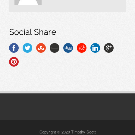
Social Share
Copyright © 2020 Timothy Scott