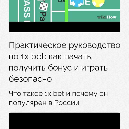
Практическое руководство
по 1х bet: как начать,
получить бонус и играть
безопасно
Что такое 1х bet и почему он
популярен в России