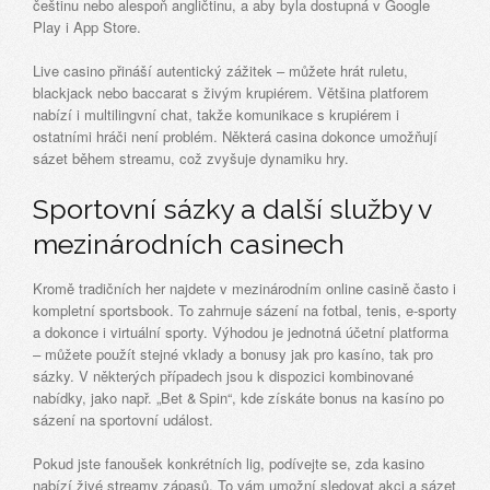
češtinu nebo alespoň angličtinu, a aby byla dostupná v Google
Play i App Store.
Live casino přináší autentický zážitek – můžete hrát ruletu,
blackjack nebo baccarat s živým krupiérem. Většina platforem
nabízí i multilingvní chat, takže komunikace s krupiérem i
ostatními hráči není problém. Některá casina dokonce umožňují
sázet během streamu, což zvyšuje dynamiku hry.
Sportovní sázky a další služby v
mezinárodních casinech
Kromě tradičních her najdete v mezinárodním online casině často i
kompletní sportsbook. To zahrnuje sázení na fotbal, tenis, e‑sporty
a dokonce i virtuální sporty. Výhodou je jednotná účetní platforma
– můžete použít stejné vklady a bonusy jak pro kasíno, tak pro
sázky. V některých případech jsou k dispozici kombinované
nabídky, jako např. „Bet & Spin“, kde získáte bonus na kasíno po
sázení na sportovní událost.
Pokud jste fanoušek konkrétních lig, podívejte se, zda kasino
nabízí živé streamy zápasů. To vám umožní sledovat akci a sázet