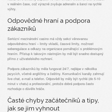
v reálném čase, což výrazně zvyšuje adrenalin a šanci na rychlé
výhry.
Odpovědné hraní a podpora
zákazníků
Seriózní mezinárodní casino má vždy sekci věnovanou
odpovědnému hraní – limity vkladů, časové limity, možnost
seberegulace a odkazy na organizace pomáhající s problémovým
hraním. Přístup k takovým nástrojům by měl být snadno dostupný
přímo z uživatelského rozhraní.
Podpora zákazníků by měla fungovat 24/7, nejlépe v několika
jazycích, včetně angličtiny a češtiny. Komunikační kanály zahrnují
live chat, e‑mail a telefon. Odpovědi by měly být rychlé (do 5‑10
minut v chatu) a profesionální, protože dobrá podpora často
rozhoduje o důvěře hráče.
Časté chyby začátečníků a tipy,
jak se jim vyhnout