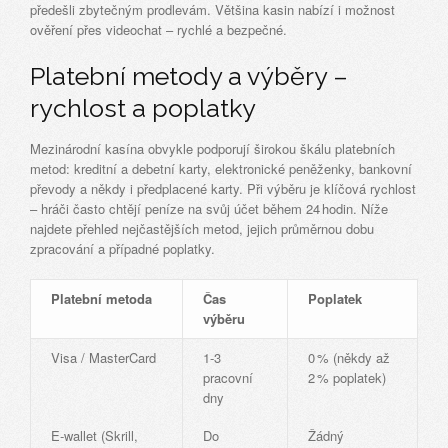
předešli zbytečným prodlevám. Většina kasin nabízí i možnost
ověření přes videochat – rychlé a bezpečné.
Platební metody a výběry –
rychlost a poplatky
Mezinárodní kasína obvykle podporují širokou škálu platebních
metod: kreditní a debetní karty, elektronické peněženky, bankovní
převody a někdy i předplacené karty. Při výběru je klíčová rychlost
– hráči často chtějí peníze na svůj účet během 24 hodin. Níže
najdete přehled nejčastějších metod, jejich průměrnou dobu
zpracování a případné poplatky.
Platební metoda
Čas
Poplatek
výběru
Visa / MasterCard
1‑3
0 % (někdy až
pracovní
2 % poplatek)
dny
E‑wallet (Skrill,
Do
Žádný