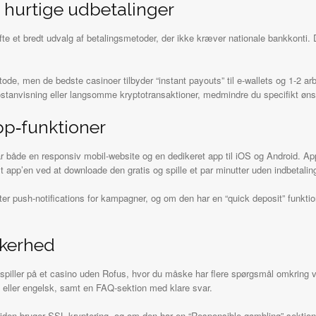
 hurtige udbetalinger
te et bredt udvalg af betalingsmetoder, der ikke kræver nationale bankkonti. D
tode, men de bedste casinoer tilbyder “instant payouts” til e‑wallets og 1‑2 ar
postanvisning eller langsomme kryptotransaktioner, medmindre du specifikt øns
pp‑funktioner
både en responsiv mobil‑website og en dedikeret app til iOS og Android. App’
st app’en ved at downloade den gratis og spille et par minutter uden indbetalin
push‑notifications for kampagner, og om den har en “quick deposit” funktion.
kkerhed
piller på et casino uden Rofus, hvor du måske har flere spørgsmål omkring veri
k eller engelsk, samt en FAQ‑sektion med klare svar.
iden bruger SSL‑kryptering, og om den har en “Responsible gambling”‑sektion