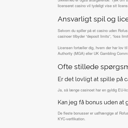
licenseret casino vil tydeligt vise sit lic
Ansvarligt spil og li
Selvom du spiller på et casino uden Rofus, 
casinoer tilbyder “deposit limits”, “loss lim
Licensen fortæller dig, hvem der har lov ti
Authority (MGA) eller UK Gambling Commiss
Ofte stillede spørgs
Er det lovligt at spille på
Ja, så længe casinoet har en gyldig EU‑licen
Kan jeg få bonus uden at
De fleste bonusser er uafhængige af Rofu
KYC‑verifikation.