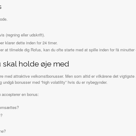
s
kode.
s (regning eller udskrift).
r klarer dette inden for 24 timer.
er at tilmelde dig Rofus, kan du ofte starte med at spille inden for få minutter 
u skal holde øje med
e med attraktive velkomstbonusser. Men som altid er vilkårene det vigtigste a
 undgå bonusser med “high volatility” hvis du er nybegynder.
du accepterer en bonus:
 omsættes?
e?
ene?