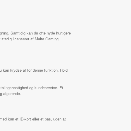
ågning. Samtidig kan du ofte nyde hurtigere
er stadig licenseret af Malta Gaming
 du kan krydse af for denne funktion. Hold
etalingshastighed og kundeservice. Et
ng afgørende.
d kun et ID‑kort eller et pas, uden at