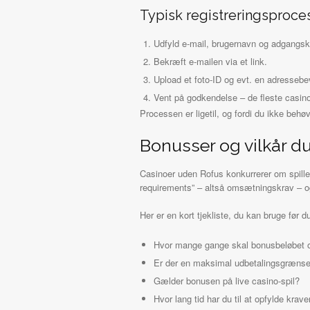
Typisk registreringsproce
Udfyld e‑mail, brugernavn og adgangs
Bekræft e‑mailen via et link.
Upload et foto‑ID og evt. en adressebevi
Vent på godkendelse – de fleste casinoe
Processen er ligetil, og fordi du ikke behøv
Bonusser og vilkår d
Casinoer uden Rofus konkurrerer om spiller
requirements” – altså omsætningskrav – og
Her er en kort tjekliste, du kan bruge før 
Hvor mange gange skal bonusbeløbet
Er der en maksimal udbetalingsgræns
Gælder bonusen på live casino‑spil?
Hvor lang tid har du til at opfylde krav