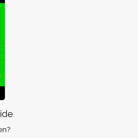
ide
en?