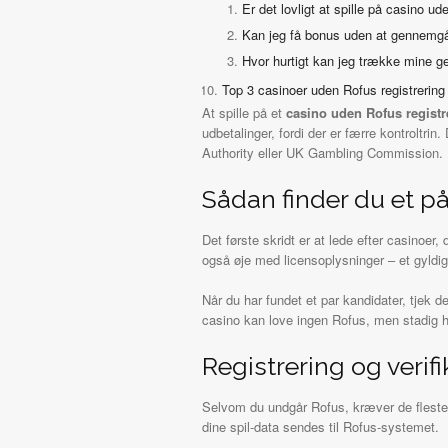
Er det lovligt at spille på casino u
Kan jeg få bonus uden at gennemgå
Hvor hurtigt kan jeg trække mine g
Top 3 casinoer uden Rofus registrerin
At spille på et
casino uden Rofus registr
udbetalinger, fordi der er færre kontroltri
Authority eller UK Gambling Commission.
Sådan finder du et på
Det første skridt er at lede efter casinoer,
også øje med licensoplysninger – et gyldig
Når du har fundet et par kandidater, tjek
casino kan love ingen Rofus, men stadig h
Registrering og verifi
Selvom du undgår Rofus, kræver de fleste 
dine spil‑data sendes til Rofus‑systemet.