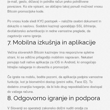
(e‑mail, geslo, država) in potrdite račun preko potrditvene
povezave. Ko ste vpisani, se običajno takoj ponudi možnost vnosu
Bitcoin promocijske kode.
Po vnosu kode sledi KYC postopek – naložite osebni dokument in
dokazilo o naslovu. Sodobni kazinoji uporabljajo SSL šifriranje,
dvofaktorsko avtentikacijo in redne varnostne preglede, da
zagotovijo varno igranje.
7. Mobilna izkušnja in aplikacije
Večina slovenskih Bitcoin kazinojev ima responzivne spletne
strani, ki se odlično prilagodijo mobilnim napravam. Nekateri
ponujajo tudi native aplikacije za iOS in Android, ki omogočajo
hitrejše nalaganje in obvestila o promocijah.
Če igrate na mobilu, bodite pozorni, da aplikacija podpira varnostne
funkcije, kot je biometrični dostop (prstni odtis, Face ID). To
dodatno zmanjša tveganje, da bi kdo drug nepooblaščeno dostopal
do vašega računa.
8. Odgovorno igranje in podpora
V Sloveniji so operaterji zakonsko dolžni nuditi orodja za