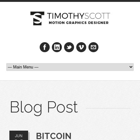
Blog Post
BITCOIN
JUN