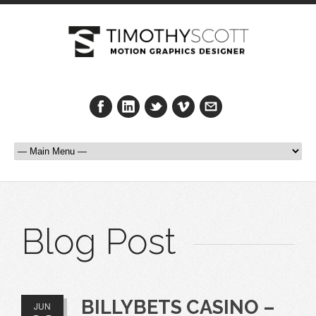
Blog Post
BILLYBETS CASINO –
JUN