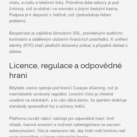
chatu, e‑mailu a telefonní linky. Průměrná doba odezvy je pod
2 minuty, což je slušné i ve srovnání s jinými českými kasiny.
Podpora je k dispozici v češtině, což zjednodušuje řešení
problémů.
Bezpečnost je zajištěna šifrováním SSL, pravidelnými auditními
kontrolami a odděleným uložením finančních prostředků. K ověření
identity (KYC) stačí předložit občanský průkaz a případně doklad o
adrese.
Licence, regulace a odpovědné
hraní
Billybets casino operuje pod licencí Curaçao eGaming, což je
mezinárodně uznávaný regulátor. Licenční číslo je zřetelně
uvedeno na stránkách, a to vám dává jistotu, že operátor dodržuje
standardy spravedlivé hry a ochrany hráčů.
Platforma rovněž nabízí nástroje pro odpovědné hraní: limit
vkladů, časová omezení a možnost seberegistrace na seznam
sebevyloučení. Vše je nastaveno tak, aby hráči měli kontrolu nad
svým rozpočtem a časem stráveným hraním.