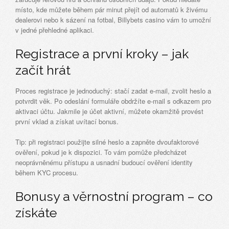
místo, kde můžete během pár minut přejít od automatů k živému
dealerovi nebo k sázení na fotbal, Billybets casino vám to umožní
v jedné přehledné aplikaci.
Registrace a první kroky – jak
začít hrát
Proces registrace je jednoduchý: stačí zadat e‑mail, zvolit heslo a
potvrdit věk. Po odeslání formuláře obdržíte e‑mail s odkazem pro
aktivaci účtu. Jakmile je účet aktivní, můžete okamžitě provést
první vklad a získat uvítací bonus.
Tip: při registraci použijte silné heslo a zapněte dvoufaktorové
ověření, pokud je k dispozici. To vám pomůže předcházet
neoprávněnému přístupu a usnadní budoucí ověření identity
během KYC procesu.
Bonusy a věrnostní program – co
získáte