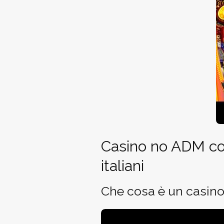
Casino no ADM con 
italiani
Che cosa è un casino