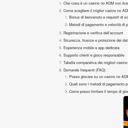
Che cosa è un casino no ADM con lice
Come scegliere il miglior casino no AD
Bonus di benvenuto e requisiti di
Metodi di pagamento e velocità di p
Registrazione e verifica dell’account
Sicurezza, licenze e protezione dei dat
Esperienza mobile e app dedicata
Supporto clienti e gioco responsabile
Tabella comparativa dei migliori casin
Domande frequenti (FAQ)
Posso giocare su un casino no ADM
Quali sono i metodi di pagamento p
Come posso limitare il tempo di gi