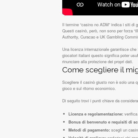
Il termine “casino no ADM” indica i siti di
Questi casinò, però, non sono per forza “il
Authority, Curacao e UK Gambling Commi
Una licenza internazionale garantisce che i
giocatori italiani questo significa poter us
rinunciare alla protezione dei propri dati.
Come scegliere il mi
Scegliere il casinò giusto non è solo una q
gioco e sul ritorno economico.
Di seguito trovi i punti chiave da considera
Licenza e regolamentazione:
verifica
Bonus di benvenuto e requisiti di 
Metodi di pagamento:
scegli un casinò 
Velocità di prelievo:
preferisci chi gar