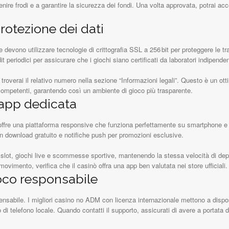
re frodi e a garantire la sicurezza dei fondi. Una volta approvata, potrai acced
protezione dei dati
devono utilizzare tecnologie di crittografia SSL a 256 bit per proteggere le tr
audit periodici per assicurare che i giochi siano certificati da laboratori indi
 troverai il relativo numero nella sezione “Informazioni legali”. Questo è un otti
 competenti, garantendo così un ambiente di gioco più trasparente.
 app dedicata
ffre una piattaforma responsive che funziona perfettamente su smartphone e t
n download gratuito e notifiche push per promozioni esclusive.
slot, giochi live e scommesse sportive, mantenendo la stessa velocità di depo
imento, verifica che il casinò offra una app ben valutata nei store ufficiali.
ioco responsabile
pensabile. I migliori casino no ADM con licenza internazionale mettono a dispo
di telefono locale. Quando contatti il supporto, assicurati di avere a portata di