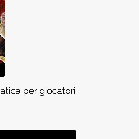
tica per giocatori