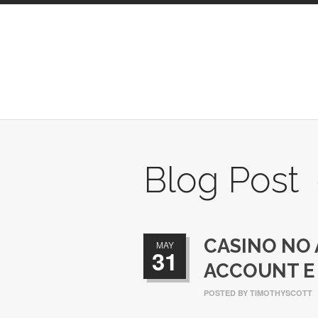
Blog Post
CASINO NO 
MAY
31
ACCOUNT E
POSTED BY
TIMOTHYSCOTT