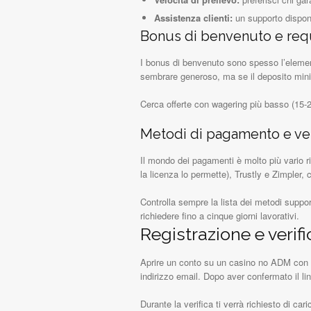
Assistenza clienti:
un supporto disponib
Bonus di benvenuto e req
I bonus di benvenuto sono spesso l’elemen
sembrare generoso, ma se il deposito minim
Cerca offerte con wagering più basso (15‑20
Metodi di pagamento e vel
Il mondo dei pagamenti è molto più vario 
la licenza lo permette), Trustly e Zimpler,
Controlla sempre la lista dei metodi supporta
richiedere fino a cinque giorni lavorativi.
Registrazione e verif
Aprire un conto su un casino no ADM con l
indirizzo email. Dopo aver confermato il l
Durante la verifica ti verrà richiesto di ca