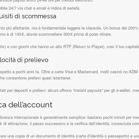
ile 24/7 via chat e email è indice di serietà.
uisiti di scommessa
to più allettante, ma è fondamentale leggere le clausole. Un bonus del 200% 
o è di 100 €, dovrai scommettere 300 € prima di poter ritirare.
x) e con giochi che hanno un alto RTP (Return to Player), così il tuo capitale 
ocità di prelievo
rispetto a pochi anni fa. Oltre a carte Visa e Mastercard, molti casinò no A
 che consentono prelievi quasi istantanei.
ti per depositi e prelievi: alcuni offrono “instant payouts” per gli e‑wallet, men
ica dell’account
icenza internazionale è generalmente semplice: bastano pochi minuti per ins
ink di attivazione, il passo successivo è la verifica dell’identità, conosciut
ricare una copia di un documento di identità (carta d’identità o passaporto) e un