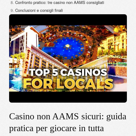
Confronto pratico: tre casino non AAMS consigliati
Conclusioni e consigli finali
Casino non AAMS sicuri: guida
pratica per giocare in tutta