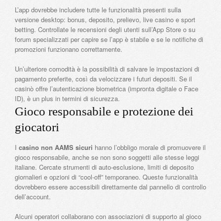
L’app dovrebbe includere tutte le funzionalità presenti sulla
versione desktop: bonus, deposito, prelievo, live casino e sport
betting. Controllate le recensioni degli utenti sull’App Store o su
forum specializzati per capire se l’app è stabile e se le notifiche di
promozioni funzionano correttamente.
Un’ulteriore comodità è la possibilità di salvare le impostazioni di
pagamento preferite, così da velocizzare i futuri depositi. Se il
casinò offre l’autenticazione biometrica (impronta digitale o Face
ID), è un plus in termini di sicurezza.
Gioco responsabile e protezione dei
giocatori
I
casino non AAMS sicuri
hanno l’obbligo morale di promuovere il
gioco responsabile, anche se non sono soggetti alle stesse leggi
italiane. Cercate strumenti di auto‑esclusione, limiti di deposito
giornalieri e opzioni di “cool‑off” temporaneo. Queste funzionalità
dovrebbero essere accessibili direttamente dal pannello di controllo
dell’account.
Alcuni operatori collaborano con associazioni di supporto al gioco