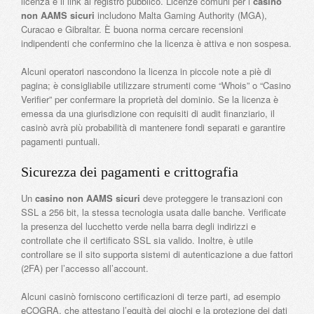
licenza e il link al registro pubblico. Licenze comuni per i
casino
non AAMS sicuri
includono Malta Gaming Authority (MGA),
Curacao e Gibraltar. È buona norma cercare recensioni
indipendenti che confermino che la licenza è attiva e non sospesa.
Alcuni operatori nascondono la licenza in piccole note a piè di
pagina; è consigliabile utilizzare strumenti come “Whois” o “Casino
Verifier” per confermare la proprietà del dominio. Se la licenza è
emessa da una giurisdizione con requisiti di audit finanziario, il
casinò avrà più probabilità di mantenere fondi separati e garantire
pagamenti puntuali.
Sicurezza dei pagamenti e crittografia
Un
casino non AAMS sicuri
deve proteggere le transazioni con
SSL a 256 bit, la stessa tecnologia usata dalle banche. Verificate
la presenza del lucchetto verde nella barra degli indirizzi e
controllate che il certificato SSL sia valido. Inoltre, è utile
controllare se il sito supporta sistemi di autenticazione a due fattori
(2FA) per l’accesso all’account.
Alcuni casinò forniscono certificazioni di terze parti, ad esempio
eCOGRA, che attestano l’equità dei giochi e la protezione dei dati