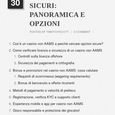
30
SICURI:
PANORAMICA E
OPZIONI
POSTED BY
TIMOTHYSCOTT
/
0 COMMENT
/
Cos’è un casino non AAMS e perché cercare opzioni sicure?
Come verificare licenza e sicurezza di un casino non AAMS
Controlli sulla licenza offshore
Sicurezza dei pagamenti e crittografia
Bonus e promozioni nei casino non AAMS: cosa valutare
Requisiti di scommessa (wagering requirements)
Bonus di benvenuto e offerte ricorrenti
Metodi di pagamento e velocità di prelievo
Registrazione, verifica KYC e supporto clienti
Esperienza mobile e app per casino non AAMS
Gioco responsabile e protezione dei giocatori