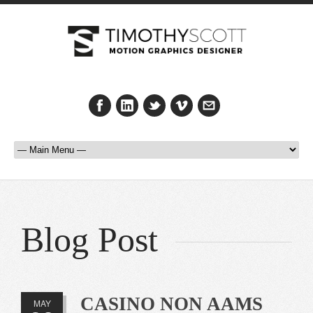
Blog Post
CASINO NON AAMS
MAY