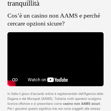
tranquillità
Cos’è un casino non AAMS e perché
cercare opzioni sicure?
In Italia il gioco d’azzardo online è regolamentato dall’Agenzia delle
Dogane e dei Monopoli (AAMS). Tuttavia molti operatori scelgono
licenze offshore e si presentano come
casino non AAMS sicuri
.
Per i giocatori questo significa che non sono soggetti alle stesse