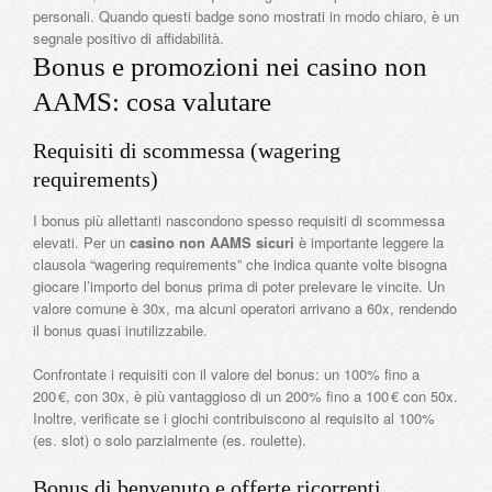
personali. Quando questi badge sono mostrati in modo chiaro, è un
segnale positivo di affidabilità.
Bonus e promozioni nei casino non
AAMS: cosa valutare
Requisiti di scommessa (wagering
requirements)
I bonus più allettanti nascondono spesso requisiti di scommessa
elevati. Per un
casino non AAMS sicuri
è importante leggere la
clausola “wagering requirements” che indica quante volte bisogna
giocare l’importo del bonus prima di poter prelevare le vincite. Un
valore comune è 30x, ma alcuni operatori arrivano a 60x, rendendo
il bonus quasi inutilizzabile.
Confrontate i requisiti con il valore del bonus: un 100% fino a
200 €, con 30x, è più vantaggioso di un 200% fino a 100 € con 50x.
Inoltre, verificate se i giochi contribuiscono al requisito al 100%
(es. slot) o solo parzialmente (es. roulette).
Bonus di benvenuto e offerte ricorrenti