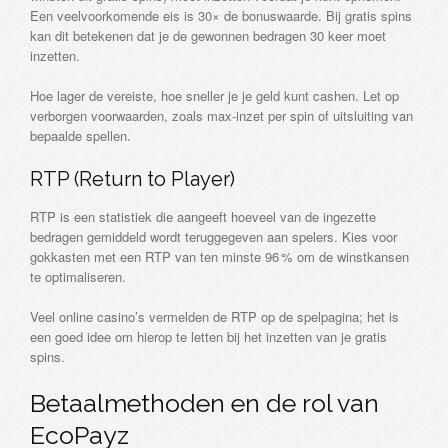
Een veelvoorkomende eis is 30× de bonuswaarde. Bij gratis spins
kan dit betekenen dat je de gewonnen bedragen 30 keer moet
inzetten.
Hoe lager de vereiste, hoe sneller je je geld kunt cashen. Let op
verborgen voorwaarden, zoals max‑inzet per spin of uitsluiting van
bepaalde spellen.
RTP (Return to Player)
RTP is een statistiek die aangeeft hoeveel van de ingezette
bedragen gemiddeld wordt teruggegeven aan spelers. Kies voor
gokkasten met een RTP van ten minste 96 % om de winstkansen
te optimaliseren.
Veel online casino’s vermelden de RTP op de spelpagina; het is
een goed idee om hierop te letten bij het inzetten van je gratis
spins.
Betaalmethoden en de rol van
EcoPayz