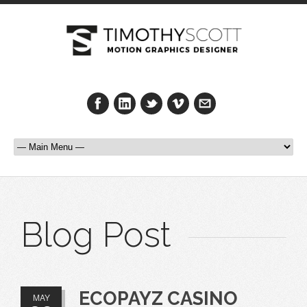
Blog Post
ECOPAYZ CASINO
MAY