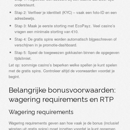
ondersteunt.
Stap 2: Verifieer je identiteit (KYC) – vaak een foto‑ID en een
adresbewijs.
Stap 3: Maak je eerste storting met EcoPayz. Veel casino’s
vragen een minimale storting van €10.
Stap 4: De gratis spins worden automatisch bijgeschreven of
verschijnen in je promotie‑dashboard.
Stap 5: Speel de toegewezen gokkasten binnen de opgegeven
tijdslimiet.
Let op: sommige casino’s beperken welke spellen je kunt spelen
met de gratis spins. Controleer altijd de voorwaarden voordat je
begint.
Belangrijke bonusvoorwaarden:
wagering requirements en RTP
Wagering requirements
Wagering requirements geven aan hoe vaak je de bonus (inclusief
winsten uit gratis spins) moet inzetten voordat je kunt opnemen.