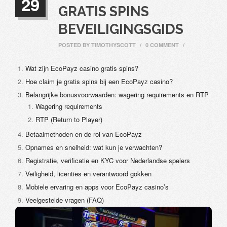
29
GRATIS SPINS
BEVEILIGINGSGIDS
POSTED BY
TIMOTHYSCOTT
/
0 COMMENT
/
Wat zijn EcoPayz casino gratis spins?
Hoe claim je gratis spins bij een EcoPayz casino?
Belangrijke bonusvoorwaarden: wagering requirements en RTP
Wagering requirements
RTP (Return to Player)
Betaalmethoden en de rol van EcoPayz
Opnames en snelheid: wat kun je verwachten?
Registratie, verificatie en KYC voor Nederlandse spelers
Veiligheid, licenties en verantwoord gokken
Mobiele ervaring en apps voor EcoPayz casino’s
Veelgestelde vragen (FAQ)