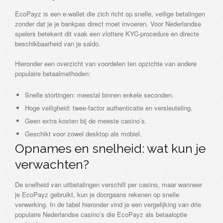
EcoPayz is een e‑wallet die zich richt op snelle, veilige betalingen
zonder dat je je bankpas direct moet invoeren. Voor Nederlandse
spelers betekent dit vaak een vlottere KYC‑procedure en directe
beschikbaarheid van je saldo.
Hieronder een overzicht van voordelen ten opzichte van andere
populaire betaalmethoden:
Snelle stortingen: meestal binnen enkele seconden.
Hoge veiligheid: twee‑factor authenticatie en versleuteling.
Geen extra kosten bij de meeste casino’s.
Geschikt voor zowel desktop als mobiel.
Opnames en snelheid: wat kun je
verwachten?
De snelheid van uitbetalingen verschilt per casino, maar wanneer
je EcoPayz gebruikt, kun je doorgaans rekenen op snelle
verwerking. In de tabel hieronder vind je een vergelijking van drie
populaire Nederlandse casino’s die EcoPayz als betaaloptie