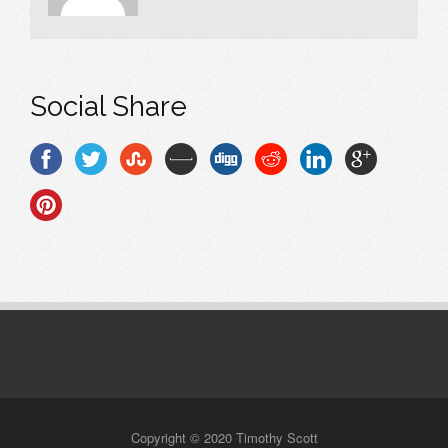
Social Share
Copyright © 2020 Timothy Scott