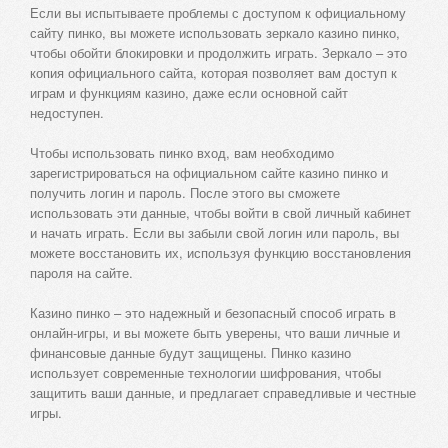
Если вы испытываете проблемы с доступом к официальному
сайту пинко, вы можете использовать зеркало казино пинко,
чтобы обойти блокировки и продолжить играть. Зеркало – это
копия официального сайта, которая позволяет вам доступ к
играм и функциям казино, даже если основной сайт
недоступен.
Чтобы использовать пинко вход, вам необходимо
зарегистрироваться на официальном сайте казино пинко и
получить логин и пароль. После этого вы сможете
использовать эти данные, чтобы войти в свой личный кабинет
и начать играть. Если вы забыли свой логин или пароль, вы
можете восстановить их, используя функцию восстановления
пароля на сайте.
Казино пинко – это надежный и безопасный способ играть в
онлайн-игры, и вы можете быть уверены, что ваши личные и
финансовые данные будут защищены. Пинко казино
использует современные технологии шифрования, чтобы
защитить ваши данные, и предлагает справедливые и честные
игры.