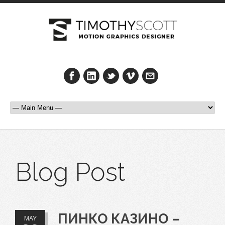
Blog Post
ПИНКО КАЗИНО –
MAY