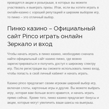
проводятся акции и розыгрыши, в которых вы можете
участвовать и выиграть призы. Итак, если вы хотите играть в
онлайн-казино с хорошей репутацией и широким выбором игр,
то пинко – это отличный выбор.
Пинко казино – Официальный
сайт Pinco играть онлайн
Зеркало и вход
Чтобы начать играть в пинко казино, необходимо сначала
найти официальный сайт казино пинко, где можно
зарегистрироваться и получить доступ к широкому спектру
игр. После регистрации вы сможете использовать пинко вход,
чтобы попасть в свой личный кабинет и начать играть.
Казино pinco предлагает своим игрокам широкий выбор игр,
включая слоты, карточные игры и другие. Вы можете выбрать
игру, которая вам больше всего нравится, и начать играть
прямо сейчас. Кроме того, пинко казино предлагает бонусы и
акции, которые могут увеличить ваши шансы на выигрыш.