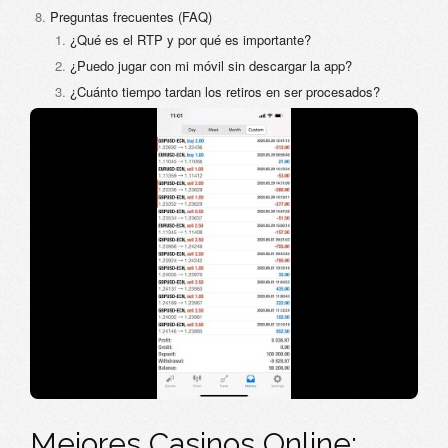
Preguntas frecuentes (FAQ)
¿Qué es el RTP y por qué es importante?
¿Puedo jugar con mi móvil sin descargar la app?
¿Cuánto tiempo tardan los retiros en ser procesados?
Mejores Casinos Online: