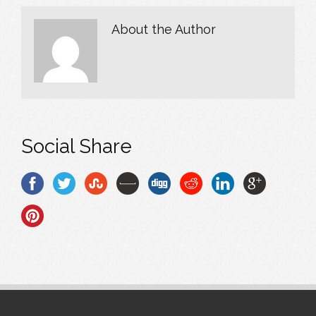
About the Author
Social Share