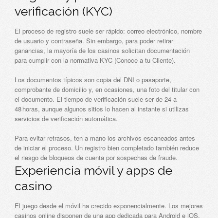
verificación (KYC)
El proceso de registro suele ser rápido: correo electrónico, nombre
de usuario y contraseña. Sin embargo, para poder retirar
ganancias, la mayoría de los casinos solicitan documentación
para cumplir con la normativa KYC (Conoce a tu Cliente).
Los documentos típicos son copia del DNI o pasaporte,
comprobante de domicilio y, en ocasiones, una foto del titular con
el documento. El tiempo de verificación suele ser de 24 a
48 horas, aunque algunos sitios lo hacen al instante si utilizas
servicios de verificación automática.
Para evitar retrasos, ten a mano los archivos escaneados antes
de iniciar el proceso. Un registro bien completado también reduce
el riesgo de bloqueos de cuenta por sospechas de fraude.
Experiencia móvil y apps de
casino
El juego desde el móvil ha crecido exponencialmente. Los mejores
casinos online disponen de una app dedicada para Android e iOS,