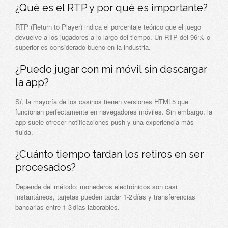
¿Qué es el RTP y por qué es importante?
RTP (Return to Player) indica el porcentaje teórico que el juego
devuelve a los jugadores a lo largo del tiempo. Un RTP del 96 % o
superior es considerado bueno en la industria.
¿Puedo jugar con mi móvil sin descargar
la app?
Sí, la mayoría de los casinos tienen versiones HTML5 que
funcionan perfectamente en navegadores móviles. Sin embargo, la
app suele ofrecer notificaciones push y una experiencia más
fluida.
¿Cuánto tiempo tardan los retiros en ser
procesados?
Depende del método: monederos electrónicos son casi
instantáneos, tarjetas pueden tardar 1‑2 días y transferencias
bancarias entre 1‑3 días laborables.