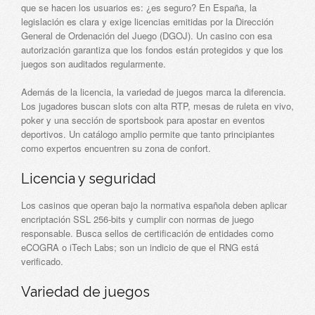
que se hacen los usuarios es: ¿es seguro? En España, la
legislación es clara y exige licencias emitidas por la Dirección
General de Ordenación del Juego (DGOJ). Un casino con esa
autorización garantiza que los fondos están protegidos y que los
juegos son auditados regularmente.
Además de la licencia, la variedad de juegos marca la diferencia.
Los jugadores buscan slots con alta RTP, mesas de ruleta en vivo,
poker y una sección de sportsbook para apostar en eventos
deportivos. Un catálogo amplio permite que tanto principiantes
como expertos encuentren su zona de confort.
Licencia y seguridad
Los casinos que operan bajo la normativa española deben aplicar
encriptación SSL 256‑bits y cumplir con normas de juego
responsable. Busca sellos de certificación de entidades como
eCOGRA o iTech Labs; son un indicio de que el RNG está
verificado.
Variedad de juegos