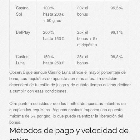
Casino
100 %
30x el
96,5 %
30
Sol
hasta 200 €
bonus
+ 50 giros
BetPlay
200 %
25x el
96,1 %
45
hasta 150 €
bonus + 5x
el depósito
Casino
150 %
35x el
96,8 %
60
Luna
hasta 250 €
bonus
Observa que aunque Casino Luna ofrece el mayor porcentaje de
bono, sus requisitos de apuesta son más altos. La decisión
dependerá de tu estilo de juego y de cuánto tiempo quieras dedicar
a cumplir con esas condiciones.
Otro punto a considerar son los límites de apuestas mientras se
cumplen los requisitos. Algunos casinos imponen una apuesta
máxima de 5 € por giro, lo que puede ralentizar la liberación del
bonus.
Métodos de pago y velocidad de