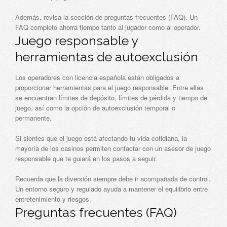
Además, revisa la sección de preguntas frecuentes (FAQ). Un
FAQ completo ahorra tiempo tanto al jugador como al operador.
Juego responsable y
herramientas de autoexclusión
Los operadores con licencia española están obligados a
proporcionar herramientas para el juego responsable. Entre ellas
se encuentran límites de depósito, límites de pérdida y tiempo de
juego, así como la opción de autoexclusión temporal o
permanente.
Si sientes que el juego está afectando tu vida cotidiana, la
mayoría de los casinos permiten contactar con un asesor de juego
responsable que te guiará en los pasos a seguir.
Recuerda que la diversión siempre debe ir acompañada de control.
Un entorno seguro y regulado ayuda a mantener el equilibrio entre
entretenimiento y riesgos.
Preguntas frecuentes (FAQ)