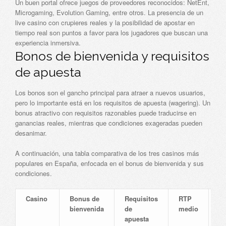
Un buen portal ofrece juegos de proveedores reconocidos: NetEnt,
Microgaming, Evolution Gaming, entre otros. La presencia de un
live casino con crupieres reales y la posibilidad de apostar en
tiempo real son puntos a favor para los jugadores que buscan una
experiencia inmersiva.
Bonos de bienvenida y requisitos
de apuesta
Los bonos son el gancho principal para atraer a nuevos usuarios,
pero lo importante está en los requisitos de apuesta (wagering). Un
bonus atractivo con requisitos razonables puede traducirse en
ganancias reales, mientras que condiciones exageradas pueden
desanimar.
A continuación, una tabla comparativa de los tres casinos más
populares en España, enfocada en el bonus de bienvenida y sus
condiciones.
Casino
Bonus de
Requisitos
RTP
Va
bienvenida
de
medio
apuesta