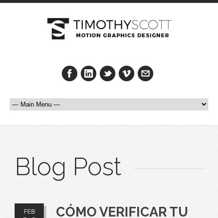
Blog Post
CÓMO VERIFICAR TU
FEB