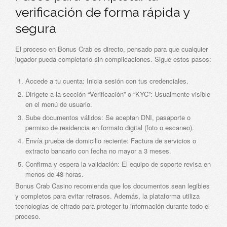
verificación de forma rápida y
segura
El proceso en Bonus Crab es directo, pensado para que cualquier
jugador pueda completarlo sin complicaciones. Sigue estos pasos:
Accede a tu cuenta: Inicia sesión con tus credenciales.
Dirígete a la sección “Verificación” o “KYC”: Usualmente visible
en el menú de usuario.
Sube documentos válidos: Se aceptan DNI, pasaporte o
permiso de residencia en formato digital (foto o escaneo).
Envía prueba de domicilio reciente: Factura de servicios o
extracto bancario con fecha no mayor a 3 meses.
Confirma y espera la validación: El equipo de soporte revisa en
menos de 48 horas.
Bonus Crab Casino recomienda que los documentos sean legibles
y completos para evitar retrasos. Además, la plataforma utiliza
tecnologías de cifrado para proteger tu información durante todo el
proceso.