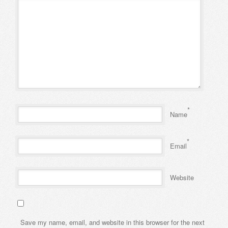
*
Name
*
Email
Website
Save my name, email, and website in this browser for the next